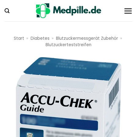
Zum
Inhalt
springen
Start
»
Diabetes
»
Blutzuckermessgerät Zubehör
»
Blutzuckerteststreifen