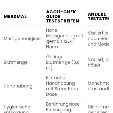
ACCU-CHEK
ANDERE
MERKMAL
GUIDE
TESTSTREI
TESTSTREIFEN
Hohe
Variiert je
Messgenauigkeit
Messgenauigkeit
nach Herste
gemäß ISO-
und Modell
Norm
Geringe
Variiert, oft
Blutmenge
Blutmenge (0,6
höher
μL)
Einfache
Handhabung
Manchmal
Handhabung
mit SmartPack
umständlic
Dose
Berührungslose
Hygienische
Nicht imme
Entsorgung
Entsorgung
gegeben