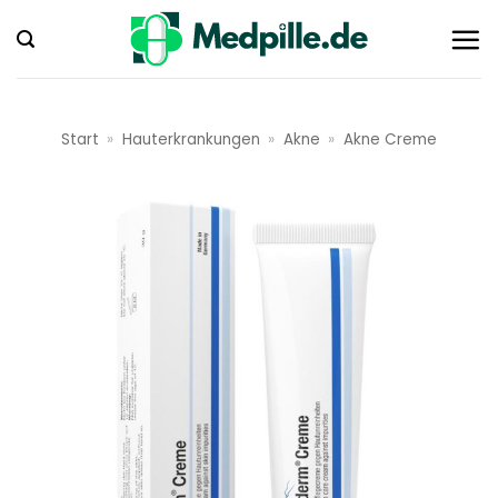
Zum
Inhalt
springen
Start
»
Hauterkrankungen
»
Akne
»
Akne Creme