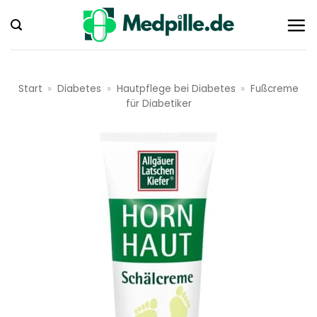
Zum
Inhalt
springen
Start
»
Diabetes
»
Hautpflege bei Diabetes
»
Fußcreme
für Diabetiker