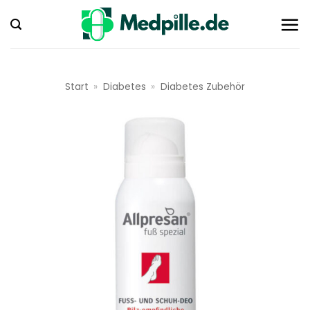
Zum
Inhalt
springen
Start
»
Diabetes
»
Diabetes Zubehör