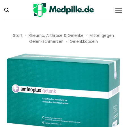
Zum
Inhalt
springen
Start
»
Rheuma, Arthrose & Gelenke
»
Mittel gegen
Gelenkschmerzen
»
Gelenkkapseln