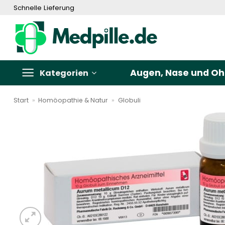
Zum
Schnelle Lieferung
Inhalt
springen
Augen, Nase und Oh
Kategorien
Start
»
Homöopathie & Natur
»
Globuli