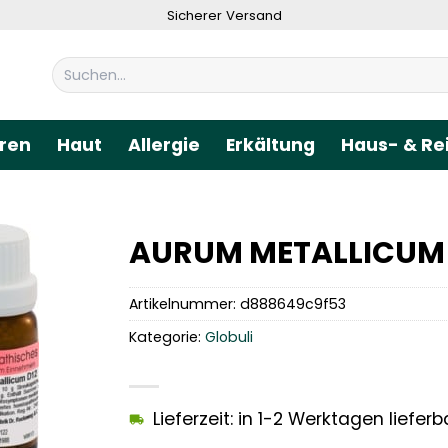
Sicherer Versand
Suchen
nach:
ren
Haut
Allergie
Erkältung
Haus- & Re
AURUM METALLICUM D
Artikelnummer:
d888649c9f53
Kategorie:
Globuli
Lieferzeit: in 1-2 Werktagen lieferb