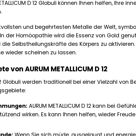
ALLICUM D 12 Globuli können Ihnen helfen, Ihre inn
.
tvollsten und begehrtesten Metalle der Welt, symbol
g. In der Homöopathie wird die Essenz von Gold genu
 die Selbstheilungskräfte des Körpers zu aktiviere
ne wieder scheinen zu lassen.
te von AURUM METALLICUM D 12
lobuli werden traditionell bei einer Vielzahl von B
sgebiete:
immungen:
AURUM METALLICUM D 12 kann bei Gefühlen
stützend wirken. Es kann Ihnen helfen, wieder Freud
ände:
Wenn Sie sich müde, ausgelaugt und energiel