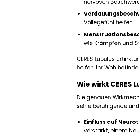
nervösen Beschwerd
Verdauungsbesch
Völlegefühl helfen.
Menstruationsbes
wie Krämpfen und 
CERES Lupulus Urtinktu
helfen, Ihr Wohlbefind
Wie wirkt CERES L
Die genauen Wirkmechan
seine beruhigende und 
Einfluss auf Neuro
verstärkt, einem Ne