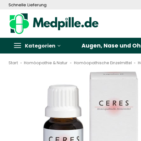
Zum
Schnelle Lieferung
Inhalt
springen
Augen, Nase und Oh
Kategorien
Start
»
Homöopathie & Natur
»
Homöopathische Einzelmittel
»
H