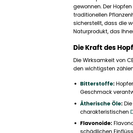
gewonnen. Der Hopfen i
traditionellen Pflanzen
sicherstellt, dass die 
Naturprodukt, das Ihne
Die Kraft des Hopf
Die Wirksamkeit von CE
den wichtigsten zählen
Bitterstoffe
:
Hopfen 
Geschmack verantwo
Ätherische Öle
:
Die
charakteristischen
Flavonoide:
Flavono
schädlichen Einflü