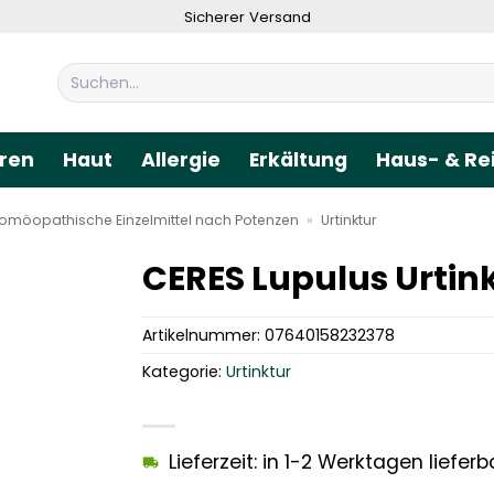
Sicherer Versand
Suchen
nach:
ren
Haut
Allergie
Erkältung
Haus- & Re
omöopathische Einzelmittel nach Potenzen
»
Urtinktur
CERES Lupulus Urtin
Artikelnummer:
07640158232378
Kategorie:
Urtinktur
Lieferzeit: in 1-2 Werktagen lieferb