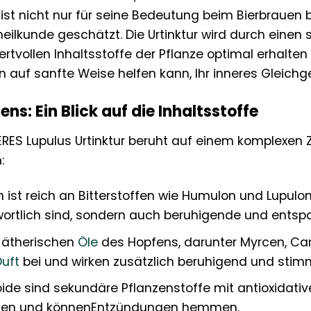
st nicht nur für seine Bedeutung beim Bierbrauen b
heilkunde geschätzt. Die Urtinktur wird durch einen 
wertvollen Inhaltsstoffe der Pflanze optimal erhalt
n auf sanfte Weise helfen kann, Ihr inneres Gleichg
ens: Ein Blick auf die Inhaltsstoffe
RES Lupulus Urtinktur beruht auf einem komplexen 
:
ist reich an Bitterstoffen wie Humulon und Lupulon,
rtlich sind, sondern auch beruhigende und entsp
 ätherischen
Öle
des Hopfens, darunter Myrcen, Ca
Duft
bei und wirken zusätzlich beruhigend und sti
ide sind sekundäre Pflanzenstoffe mit antioxidative
ssen und könnenEntzündungen hemmen.