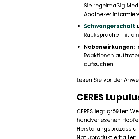
Sie regelmäßig Medi
Apotheker informier
Schwangerschaft
Rücksprache mit ei
Nebenwirkungen:
I
Reaktionen auftrete
aufsuchen.
Lesen Sie vor der Anwe
CERES Lupulus
CERES legt größten Wert
handverlesenen Hopfen
Herstellungsprozess un
Naturprodukt erhalten.