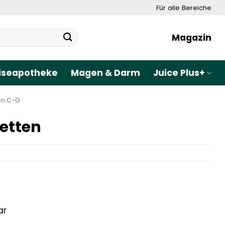
Für alle Bereiche
Magazin
iseapotheke
Magen & Darm
Juice Plus+
en C-G
etten
ar