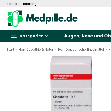
Zum
Schnelle Lieferung
Inhalt
springen
Augen, Nase und Oh
Kategorien
Start
»
Homöopathie & Natur
»
Homöopathische Einzelmittel
»
H