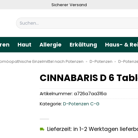
Sicherer Versand
Suchen
nach:
ren
Haut
Allergie
Erkältung
Haus- & Re
omöopathische Einzelmittel nach Potenzen
»
D-Potenzen
»
D-Potenz
CINNABARIS D 6 Tabl
Artikelnummer:
a726a7aa316a
Kategorie:
D-Potenzen C-G
Lieferzeit: in 1-2 Werktagen lieferb