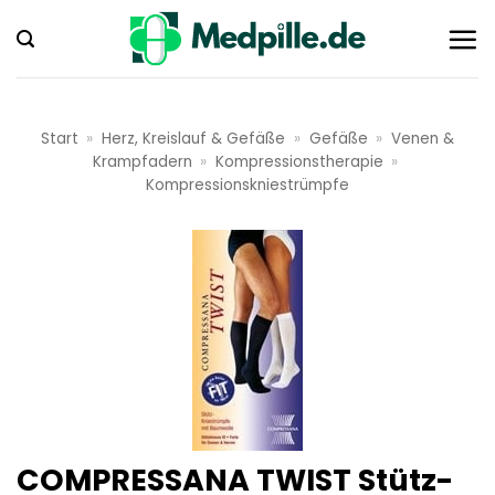
Zum
Inhalt
springen
Start
»
Herz, Kreislauf & Gefäße
»
Gefäße
»
Venen &
Krampfadern
»
Kompressionstherapie
»
Kompressionskniestrümpfe
COMPRESSANA TWIST Stütz-