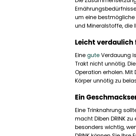
Die Zusammensetzung v
Ernährungsbedürfnissen
um eine bestmögliche 
und Mineralstoffe, die 
Leicht verdaulich
Eine
gute
Verdauung ist
Trakt nicht unnötig. D
Operation erholen. Mit
Körper unnötig zu bela
Ein Geschmackser
Eine Trinknahrung soll
macht Diben DRINK zu e
besonders wichtig, wen
DRINK können Sie Ihre 