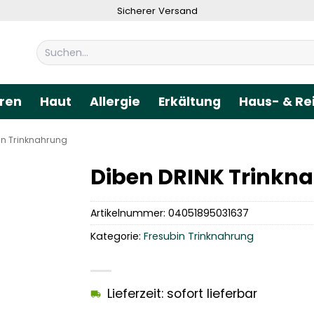
Sicherer Versand
Suchen
nach:
ren
Haut
Allergie
Erkältung
Haus- & Re
in Trinknahrung
Diben DRINK Trinkn
Artikelnummer:
04051895031637
Kategorie:
Fresubin Trinknahrung
Lieferzeit: sofort lieferbar