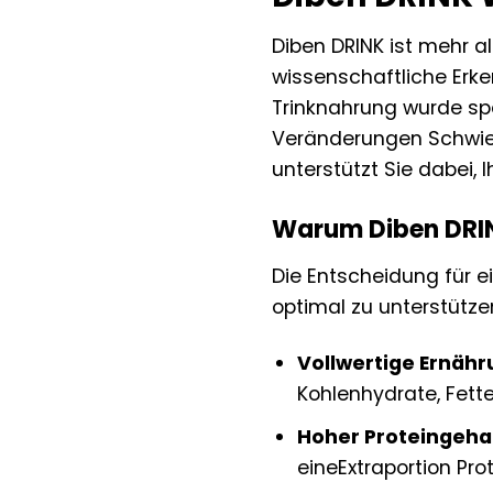
Diben DRINK ist mehr a
wissenschaftliche Er
Trinknahrung wurde spe
Veränderungen Schwier
unterstützt Sie dabei, 
Warum Diben DRINK
Die Entscheidung für e
optimal zu unterstützen
Vollwertige Ernähr
Kohlenhydrate, Fett
Hoher Proteingehal
eineExtraportion Pro