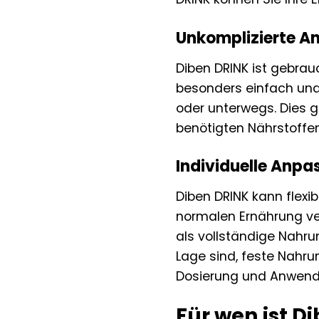
Unkomplizierte An
Diben DRINK ist gebra
besonders einfach und 
oder unterwegs. Dies gi
benötigten Nährstoffen
Individuelle Anpas
Diben DRINK kann flexi
normalen Ernährung ver
als vollständige Nahru
Lage sind, feste Nahru
Dosierung und Anwendun
Für wen ist D