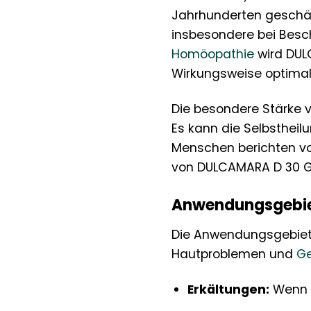
Jahrhunderten geschät
insbesondere bei Besch
Homöopathie
wird DUL
Wirkungsweise optimal
Die besondere Stärke v
Es kann die Selbstheil
Menschen berichten vo
von DULCAMARA D 30 Gl
Anwendungsgebie
Die Anwendungsgebiete
Hautproblemen und
G
Erkältungen:
Wenn