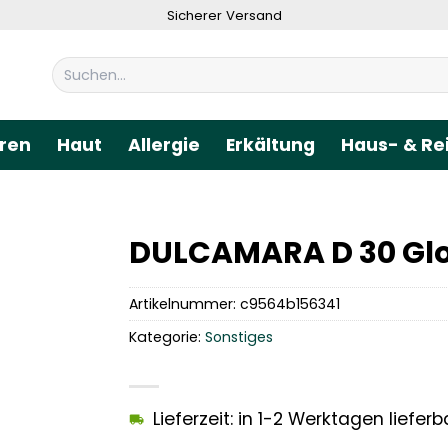
Sicherer Versand
Suchen
nach:
ren
Haut
Allergie
Erkältung
Haus- & Re
DULCAMARA D 30 Glo
Artikelnummer:
c9564b156341
Kategorie:
Sonstiges
Lieferzeit: in 1-2 Werktagen lieferb