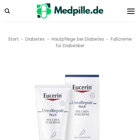
Zum
Inhalt
springen
Start
»
Diabetes
»
Hautpflege bei Diabetes
»
Fußcreme
für Diabetiker