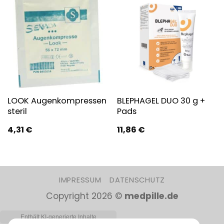
LOOK Augenkompressen
BLEPHAGEL DUO 30 g +
steril
Pads
4,31
€
11,86
€
IMPRESSUM
DATENSCHUTZ
Copyright 2026 ©
medpille.de