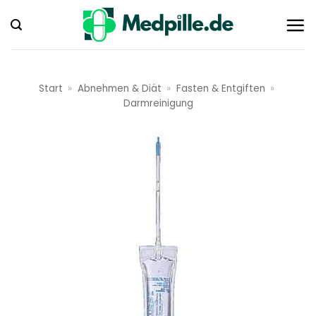
Zum
Inhalt
springen
Start
»
Abnehmen & Diät
»
Fasten & Entgiften
»
Darmreinigung