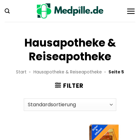
Zum
Inhalt
springen
Hausapotheke &
Reiseapotheke
Start
»
Hausapotheke & Reiseapotheke
»
Seite 5
FILTER