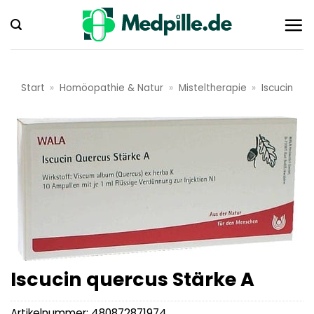
Zum
Inhalt
springen
Start
»
Homöopathie & Natur
»
Misteltherapie
»
Iscucin
Iscucin quercus Stärke A
Artikelnummer:
480872871974