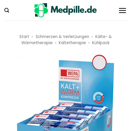
Zum
Inhalt
springen
Start
»
Schmerzen & Verletzungen
»
Kälte- &
Wärmetherapie
»
Kältetherapie
»
Kühlpack