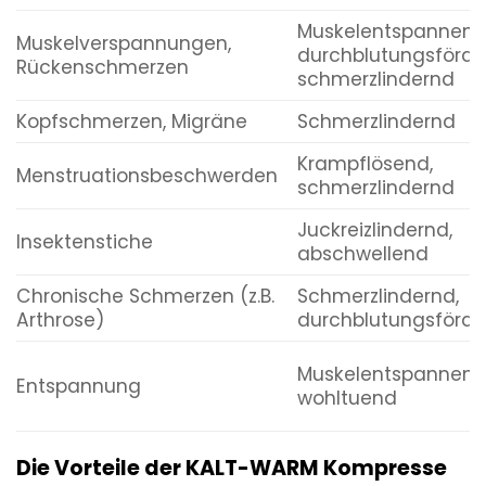
Muskelentspannend
Muskelverspannungen,
durchblutungsförde
Rückenschmerzen
schmerzlindernd
Kopfschmerzen, Migräne
Schmerzlindernd
Krampflösend,
Menstruationsbeschwerden
schmerzlindernd
Juckreizlindernd,
Insektenstiche
abschwellend
Chronische Schmerzen (z.B.
Schmerzlindernd,
Arthrose)
durchblutungsförde
Muskelentspannend
Entspannung
wohltuend
Die Vorteile der KALT-WARM Kompresse