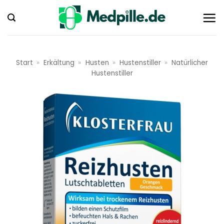
Zum
Inhalt
springen
Start
»
Erkältung
»
Husten
»
Hustenstiller
»
Natürlicher
Hustenstiller