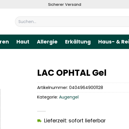
Sicherer Versand
Suchen
nach:
ren
Haut
Allergie
Erkältung
Haus- & Re
LAC OPHTAL Gel
Artikelnummer:
04049649001128
Kategorie:
Augengel
Lieferzeit: sofort lieferbar