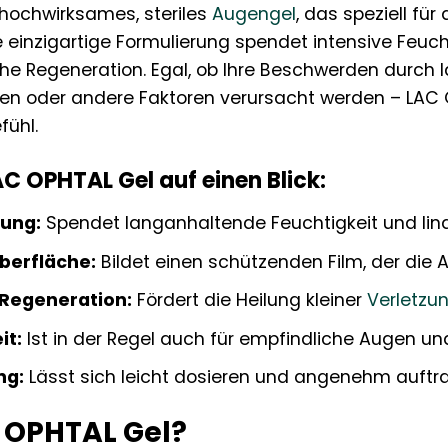
 hochwirksames, steriles
Augengel
, das speziell fü
e einzigartige Formulierung spendet intensive Feuc
iche Regeneration. Egal, ob Ihre Beschwerden durch 
en oder andere Faktoren verursacht werden – LAC OPH
ühl.
AC OPHTAL Gel auf einen Blick:
tung:
Spendet langanhaltende Feuchtigkeit und lind
berfläche:
Bildet einen schützenden Film, der die 
 Regeneration:
Fördert die Heilung kleiner
Verletzu
it:
Ist in der Regel auch für empfindliche Augen un
ng:
Lässt sich leicht dosieren und angenehm auftr
C OPHTAL Gel?