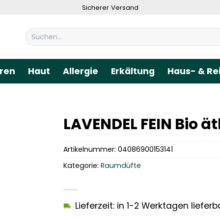
Sicherer Versand
Suchen
nach:
ren
Haut
Allergie
Erkältung
Haus- & Re
LAVENDEL FEIN Bio ät
Artikelnummer:
04086900153141
Kategorie:
Raumdüfte
Lieferzeit: in 1-2 Werktagen lieferb