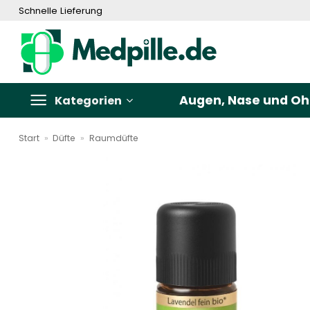
Zum
Schnelle Lieferung
Inhalt
springen
Augen, Nase und Oh
Kategorien
Start
»
Düfte
»
Raumdüfte