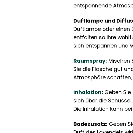
entspannende Atmosph
Duftlampe und Diffus
Duftlampe oder einen D
entfalten so ihre wohl
sich entspannen und 
Raumspray
:
Mischen S
Sie die Flasche gut u
Atmosphäre schaffen, 
Inhalation
:
Geben Sie e
sich über die Schüssel
Die Inhalation kann bei
Badezusatz:
Geben Sie
Duft des Lavendels wi