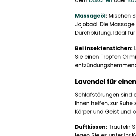
dem
Duschen
oder
Ba
Massageöl
:
Mischen Si
Jojobaöl. Die Massage 
Durchblutung. Ideal f
Bei Insektenstichen:
L
Sie einen Tropfen Öl m
entzündungshemmend u
Lavendel für eine
Schlafstörungen sind e
Ihnen helfen, zur Ruh
Körper und Geist und k
Duftkissen:
Träufeln S
legen Sie es unter Ihr 