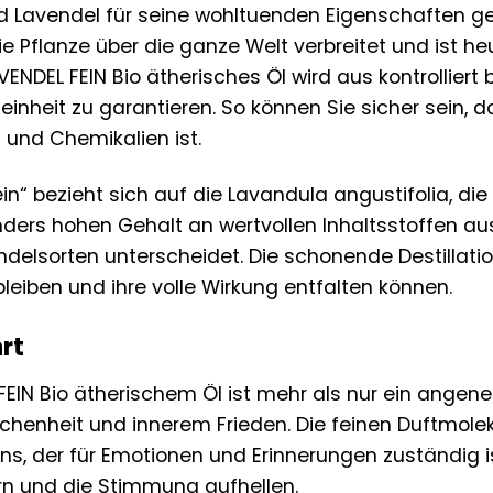
rd Lavendel für seine wohltuenden Eigenschaften g
e Pflanze über die ganze Welt verbreitet und ist he
VENDEL FEIN Bio ätherisches Öl wird aus kontrollie
inheit zu garantieren. So können Sie sicher sein, d
 und Chemikalien ist.
ein“ bezieht sich auf die Lavandula angustifolia, di
ders hohen Gehalt an wertvollen Inhaltsstoffen aus
delsorten unterscheidet. Die schonende Destillation
bleiben und ihre volle Wirkung entfalten können.
hrt
FEIN Bio ätherischem Öl ist mehr als nur ein angene
henheit und innerem Frieden. Die feinen Duftmolek
ns, der für Emotionen und Erinnerungen zuständig i
rn und die Stimmung aufhellen.