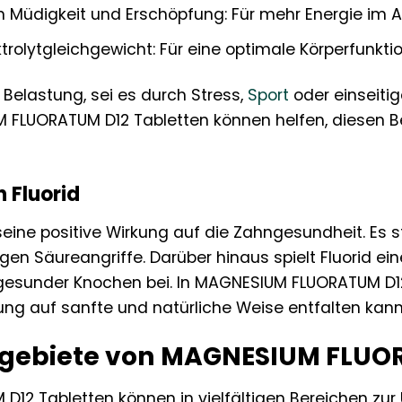
n Müdigkeit und Erschöpfung: Für mehr Energie im Al
rolytgleichgewicht: Für eine optimale Körperfunktio
 Belastung, sei es durch Stress,
Sport
oder einseiti
UM FLUORATUM D12 Tabletten können helfen, diese
 Fluorid
r seine positive Wirkung auf die Zahngesundheit. E
en Säureangriffe. Darüber hinaus spielt Fluorid ein
 gesunder Knochen bei. In MAGNESIUM FLUORATUM D12 T
ng auf sanfte und natürliche Weise entfalten kann
ebiete von MAGNESIUM FLUOR
12 Tabletten können in vielfältigen Bereichen zur