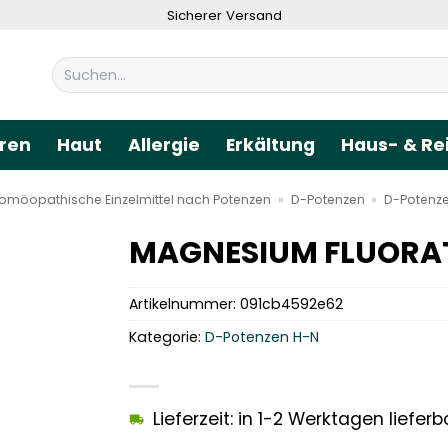
Sicherer Versand
Suchen
nach:
ren
Haut
Allergie
Erkältung
Haus- & Re
omöopathische Einzelmittel nach Potenzen
»
D-Potenzen
»
D-Potenz
MAGNESIUM FLUORATU
Artikelnummer:
091cb4592e62
Kategorie:
D-Potenzen H-N
Lieferzeit: in 1-2 Werktagen lieferb