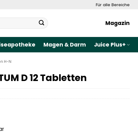
Für alle Bereiche
Magazin
iseapotheke
Magen & Darm
Juice Plus+
en H-N
M D 12 Tabletten
ar