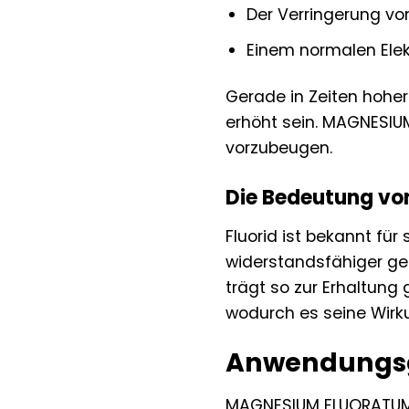
Der Verringerung vo
Einem normalen Elekt
Gerade in Zeiten hoher
erhöht sein. MAGNESI
vorzubeugen.
Die Bedeutung von
Fluorid ist bekannt fü
widerstandsfähiger geg
trägt so zur Erhaltung
wodurch es seine Wirku
Anwendungsg
MAGNESIUM FLUORATUM D