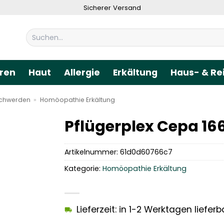
Sicherer Versand
Suchen
nach:
ren
Haut
Allergie
Erkältung
Haus- & Re
schwerden
»
Homöopathie Erkältung
Pflügerplex Cepa 16
Artikelnummer:
61d0d60766c7
Kategorie:
Homöopathie Erkältung
Lieferzeit: in 1-2 Werktagen lieferb