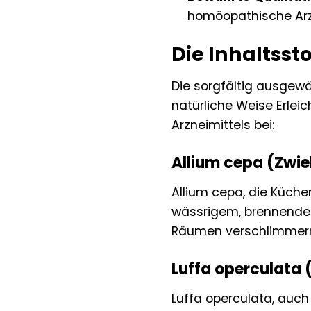
homöopathische Arzn
Die Inhaltsst
Die sorgfältig ausgewä
natürliche Weise Erlei
Arzneimittels bei:
Allium cepa (Zwie
Allium cepa, die Küchen
wässrigem, brennendem
Räumen verschlimmern
Luffa operculat
Luffa operculata, auc