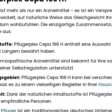
ist mehr als nur ein Arzneimittel – es ist ein Vers
wickelt, auf natürliche Weise das Gleichgewicht Ih
ndum wohlzufühlen. Die einzigartige Zusammensetzu
e aus:
toffe:
Pflügerplex Cepa 166 H enthält eine Auswahl 
eit Langem bewährt haben.
möopathische Arzneimittel sind bekannt für ihre s
einer Selbstregulation unterstützt.
sgebiet:
Pflügerplex Cepa 166 H kann bei versch
as es zu einem vielseitigen Begleiter in Ihrer
Hausa
it:
Dank der natürlichen Inhaltsstoffe ist Pflügerple
r empfindliche Personen.
Pflüger
ist ein traditionsreiches deutsches Untern