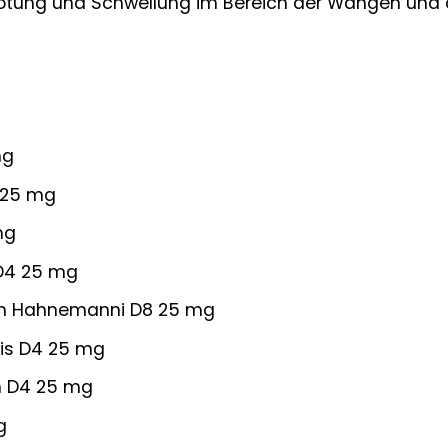
ötung und Schwellung im Bereich der Wangen und de
mg
 25 mg
mg
 D4 25 mg
m Hahnemanni D8 25 mg
is D4 25 mg
m D4 25 mg
g