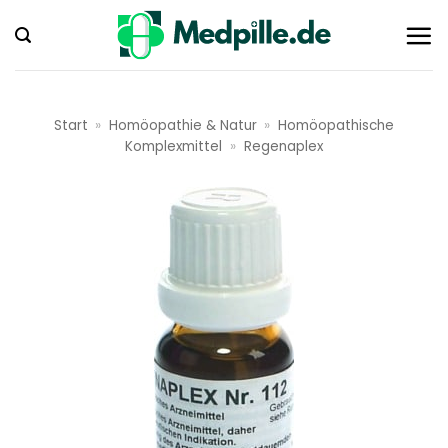
Zum
Inhalt
springen
Start
»
Homöopathie & Natur
»
Homöopathische
Komplexmittel
»
Regenaplex