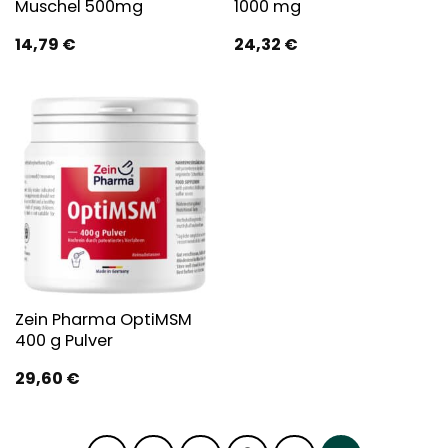
Muschel 500mg
1000 mg
14,79
€
24,32
€
Zein Pharma OptiMSM
400 g Pulver
29,60
€