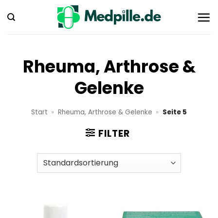
Zum
Inhalt
springen
Rheuma, Arthrose &
Gelenke
Start
»
Rheuma, Arthrose & Gelenke
»
Seite 5
FILTER