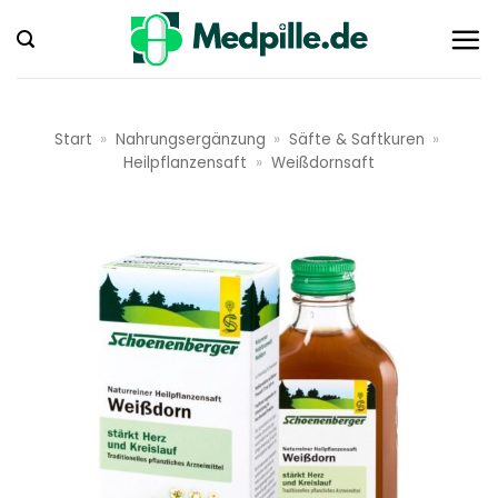
Zum
Inhalt
springen
Start
»
Nahrungsergänzung
»
Säfte & Saftkuren
»
Heilpflanzensaft
»
Weißdornsaft