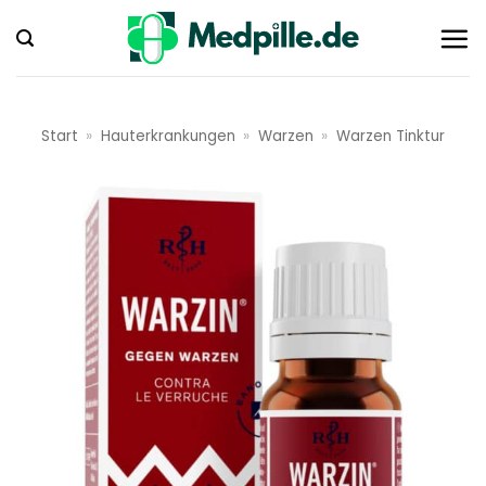
Zum
Inhalt
springen
Start
»
Hauterkrankungen
»
Warzen
»
Warzen Tinktur