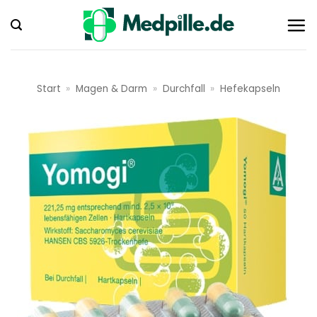
Zum
Inhalt
springen
Start
»
Magen & Darm
»
Durchfall
»
Hefekapseln