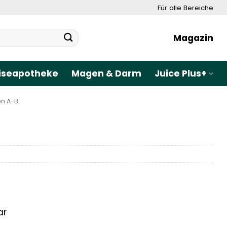
Für alle Bereiche
Magazin
iseapotheke
Magen & Darm
Juice Plus+
en A-B
ar