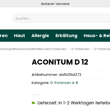
Sicherer Versand
Suchen
nach:
ren
Haut
Allergie
Erkältung
Haus- & Re
omöopathische Einzelmittel nach Potenzen
»
D-Potenzen
»
D-Potenz
ACONITUM D 12
Artikelnummer:
dafb131a1272
Kategorie:
D-Potenzen A-B
Lieferzeit: in 1-2 Werktagen lieferb