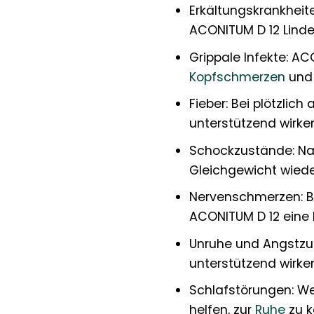
Erkältungskrankheit
ACONITUM D 12 Linde
Grippale Infekte: A
Kopfschmerzen
und 
Fieber: Bei plötzli
unterstützend wirken
Schockzustände: Nac
Gleichgewicht wiede
Nervenschmerzen: Be
ACONITUM D 12 eine
Unruhe und Angstzu
unterstützend wirken
Schlafstörungen: W
helfen, zur
Ruhe
zu k