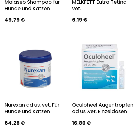
Malaseb Shampoo für
MELKFETT Eutra Tetina
Hunde und Katzen
vet.
49,79
€
6,19
€
Nurexan ad us. vet. Für
Oculoheel Augentropfen
Hunde und Katzen
ad us .vet. Einzeldosen
64,28
€
16,80
€