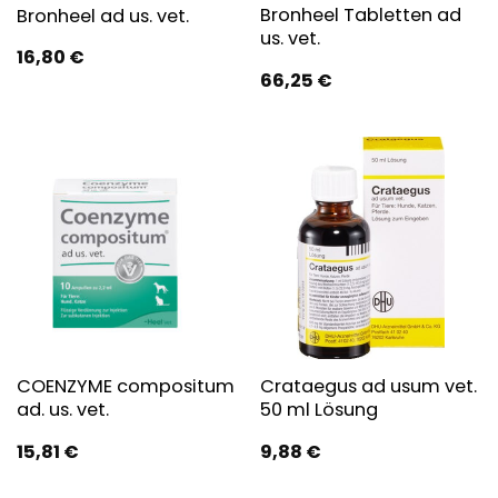
Bronheel Tabletten ad
Bronheel ad us. vet.
us. vet.
16,80
€
66,25
€
COENZYME compositum
Crataegus ad usum vet.
ad. us. vet.
50 ml Lösung
15,81
€
9,88
€