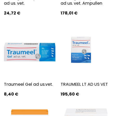
ad us. vet.
ad us. vet. Ampullen
24,72
€
178,01
€
Traumeel Gel ad us.vet.
TRAUMEEL LT AD US VET
8,40
€
195,60
€