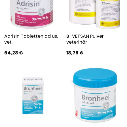
Adrisin Tabletten ad us.
B-VETSAN Pulver
vet.
veterinär
64,28
€
18,78
€