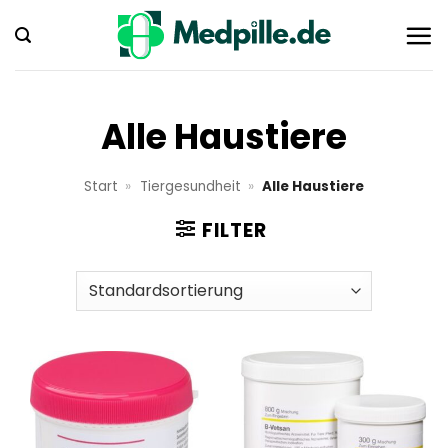
Zum
Inhalt
springen
Alle Haustiere
Start
»
Tiergesundheit
»
Alle Haustiere
FILTER