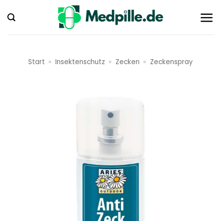
Zum
Inhalt
springen
Start
»
Insektenschutz
»
Zecken
»
Zeckenspray