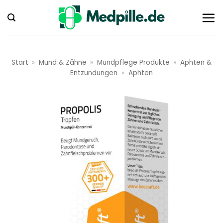
Zum
Inhalt
springen
Start
»
Mund & Zähne
»
Mundpflege Produkte
»
Aphten &
Entzündungen
»
Aphten