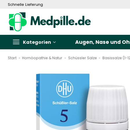
Zum
Schnelle Lieferung
Inhalt
springen
Augen, Nase und Oh
Kategorien
Start
»
Homöopathie & Natur
»
Schüssler Salze
»
Basissalze (1-1