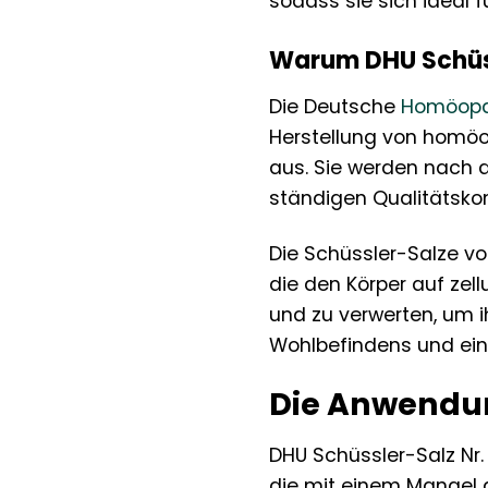
sodass sie sich ideal 
Warum DHU Schüs
Die Deutsche
Homöopa
Herstellung von homöop
aus. Sie werden nach 
ständigen Qualitätskon
Die Schüssler-Salze v
die den Körper auf zel
und zu verwerten, um i
Wohlbefindens und eine
Die Anwendun
DHU Schüssler-Salz Nr.
die mit einem Mangel a