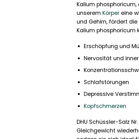
Kalium phosphoricum, au
unserem
Körper
eine w
und Gehirn, fördert di
Kalium phosphoricum ka
Erschöpfung und Mü
Nervosität und inne
Konzentrationsschw
Schlafstörungen
Depressive Versti
Kopfschmerzen
DHU Schüssler-Salz Nr.
Gleichgewicht wiederher