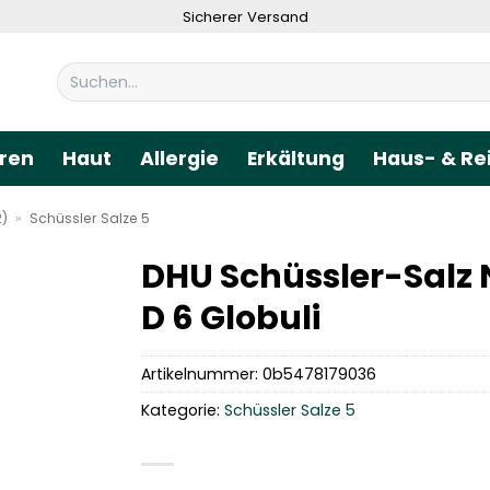
Sicherer Versand
Suchen
nach:
ren
Haut
Allergie
Erkältung
Haus- & Re
2)
»
Schüssler Salze 5
DHU Schüssler-Salz 
D 6 Globuli
Artikelnummer:
0b5478179036
Kategorie:
Schüssler Salze 5