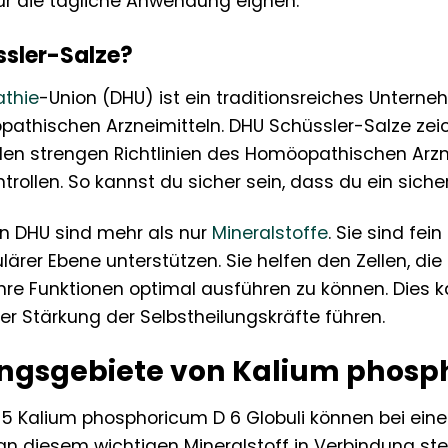
für die tägliche Anwendung eignen.
sler-Salze?
thie
-Union (DHU) ist ein traditionsreiches Unterne
athischen Arzneimitteln. DHU Schüssler-Salze zeic
den strengen Richtlinien des Homöopathischen Arzn
trollen. So kannst du sicher sein, dass du ein sic
on DHU sind mehr als nur
Mineralstoffe
. Sie sind f
lulärer Ebene unterstützen. Sie helfen den Zellen, 
hre Funktionen optimal ausführen zu können. Dies 
r Stärkung der Selbstheilungskräfte führen.
gsgebiete von Kalium phosph
 5 Kalium phosphoricum D 6 Globuli können bei ein
n diesem wichtigen Mineralstoff in Verbindung steh