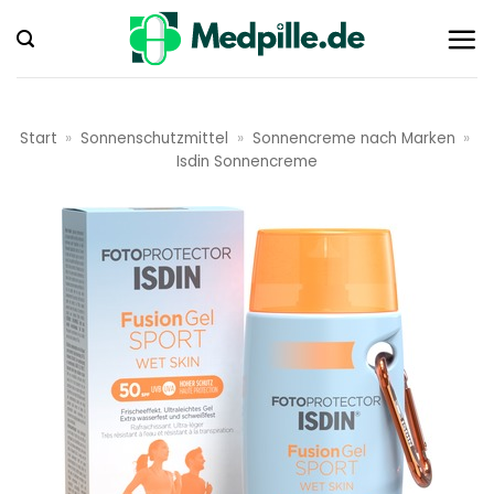
Zum
Inhalt
springen
Start
»
Sonnenschutzmittel
»
Sonnencreme nach Marken
»
Isdin Sonnencreme