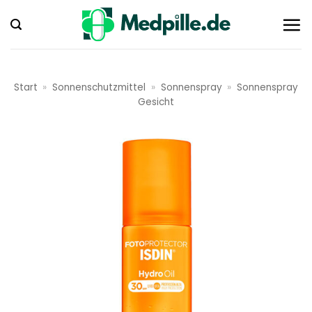
Zum
Inhalt
springen
Start
»
Sonnenschutzmittel
»
Sonnenspray
»
Sonnenspray
Gesicht