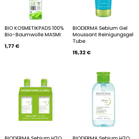
BIO KOSMETIKPADS 100%
BIODERMA Sebium Gel
Bio-Baumwolle MASMI
Moussant Reinigungsgel
Tube
1,77
€
15,32
€
BIODERMA Sebium H2O
BIODERMA Sebium H2O