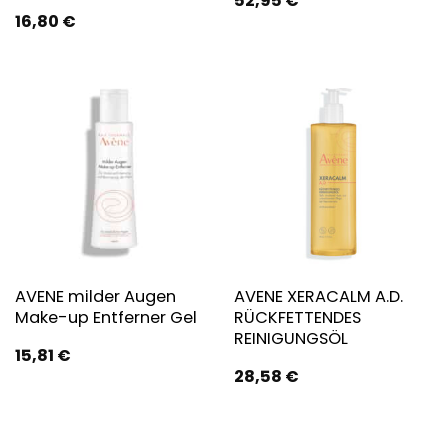
52,95
€
16,80
€
AVENE milder Augen
AVENE XERACALM A.D.
Make-up Entferner Gel
RÜCKFETTENDES
REINIGUNGSÖL
15,81
€
28,58
€