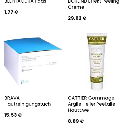
BÖRLIND Effekt Peeling
BLEPHACURA Pads
Creme
1,77
€
29,62
€
BRAVA
CATTIER Gommage
Hautreinigungstuch
Argile Heiler.Peel.alle
Hautt.we
15,53
€
8,89
€