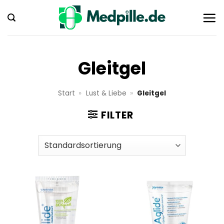
Zum
Inhalt
springen
Gleitgel
Start
»
Lust & Liebe
»
Gleitgel
FILTER