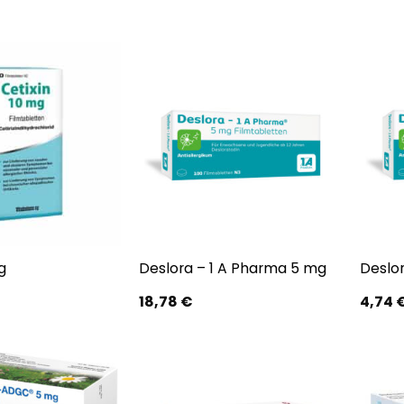
g
Deslora – 1 A Pharma 5 mg
Deslo
18,78
€
4,74