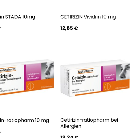
zin STADA 10mg
CETIRIZIN Vividrin 10 mg
€
12,85
€
Cetirizin-ratiopharm bei
zin-ratiopharm 10 mg
Allergien
€
13,34
€