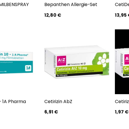
 MILBENSPRAY
Bepanthen Allergie-Set
CetiD
12,80
€
13,95
 – 1A Pharma
Cetirizin AbZ
Cetiri
6,91
€
1,97
€