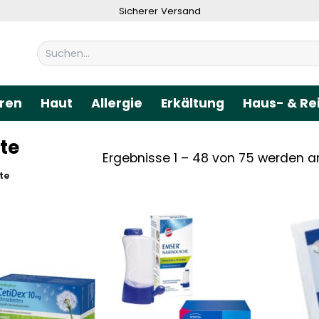
Sicherer Versand
Suchen
nach:
ren
Haut
Allergie
Erkältung
Haus- & Re
te
Ergebnisse 1 – 48 von 75 werden a
te