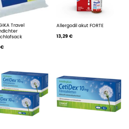
GIKA Travel
Allergodil akut FORTE
ndichter
13,29
€
schlafsack
€