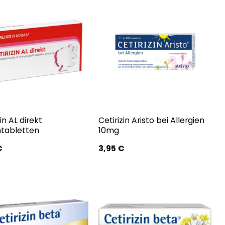
in AL direkt
Cetirizin Aristo bei Allergien
htabletten
10mg
€
3,95
€