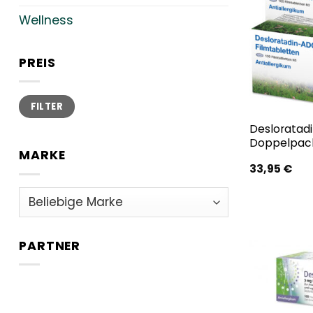
Wellness
PREIS
Min.
Max.
FILTER
Preis
Preis
Desloratad
Doppelpac
MARKE
33,95
€
PARTNER