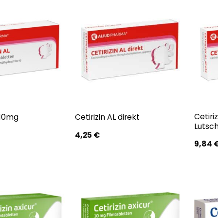
Cetiriz
 10mg
Cetirizin AL direkt
Lutsc
4,25
€
9,84