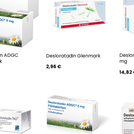
in ADGC
Deslo
Desloratadin Glenmark
k
mg
2,96
€
14,82