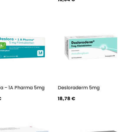
ra – 1A Pharma 5mg
Desloraderm 5mg
€
18,78
€