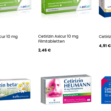
Cetirizin Axicur 10 mg
icur 10 mg
Cetiri
Filmtabletten
4,91
€
2,46
€