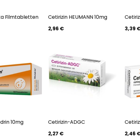
eta Filmtabletten
Cetirizin HEUMANN 10mg
Cetiri
2,96
€
3,39
vidrin 10mg
Cetirizin-ADGC
Cetiri
2,27
€
2,46