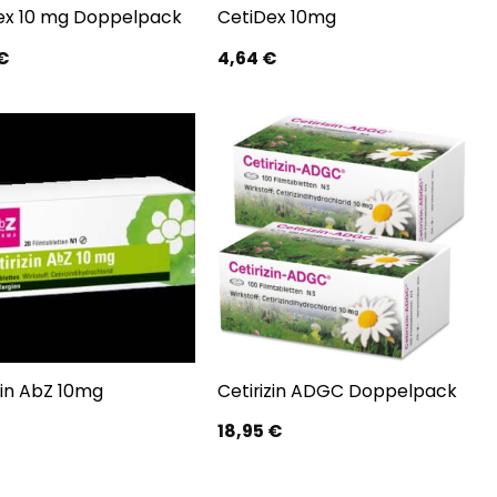
ex 10 mg Doppelpack
CetiDex 10mg
€
4,64
€
zin AbZ 10mg
Cetirizin ADGC Doppelpack
18,95
€