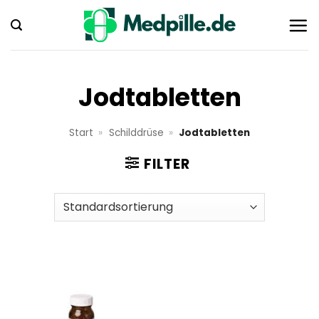
Zum
Inhalt
springen
Jodtabletten
Start
»
Schilddrüse
»
Jodtabletten
FILTER