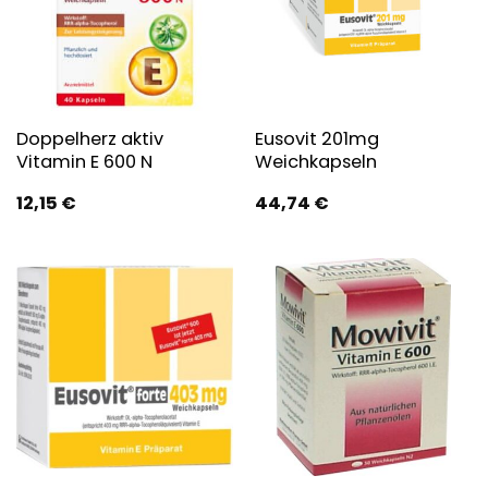
Doppelherz aktiv
Eusovit 201mg
Vitamin E 600 N
Weichkapseln
12,15
€
44,74
€