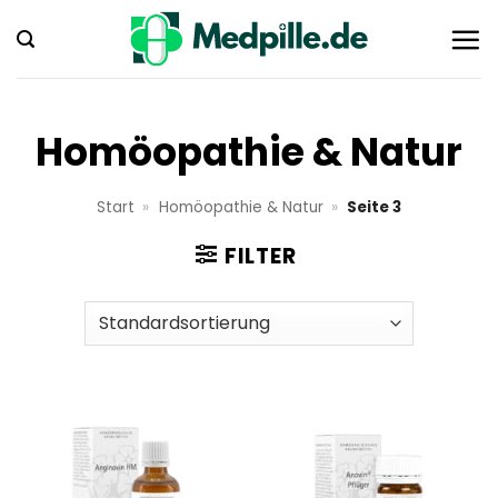
Zum
Inhalt
springen
Homöopathie & Natur
Start
»
Homöopathie & Natur
»
Seite 3
FILTER