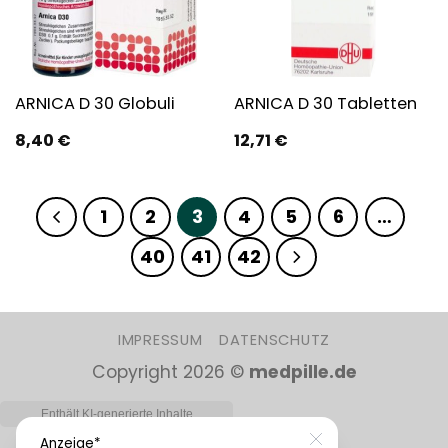
ARNICA D 30 Globuli
ARNICA D 30 Tabletten
8,40
€
12,71
€
1
2
3
4
5
6
…
40
41
42
IMPRESSUM
DATENSCHUTZ
Copyright 2026 ©
medpille.de
Close
Anzeige*