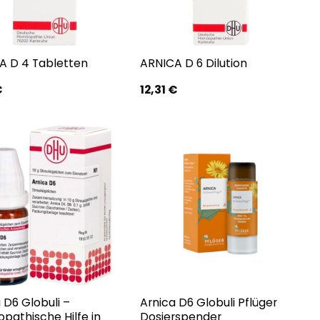
A D 4 Tabletten
ARNICA D 6 Dilution
€
12,31
€
 D6 Globuli –
Arnica D6 Globuli Pflüger
pathische Hilfe in
Dosierspender