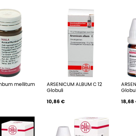
mbum mellitum
ARSENICUM ALBUM C 12
ARSEN
Globuli
Globul
10,86
€
18,68