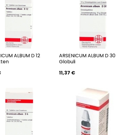
ICUM ALBUM D 12
ARSENICUM ALBUM D 30
tten
Globuli
€
11,37
€