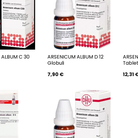
 ALBUM C 30
ARSENICUM ALBUM D 12
ARSEN
Globuli
Table
7,90
€
12,31