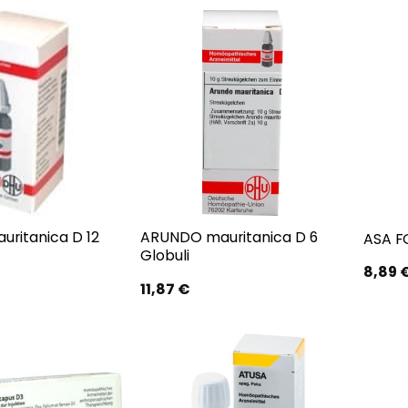
ritanica D 12
ARUNDO mauritanica D 6
ASA FO
Globuli
8,89
11,87
€