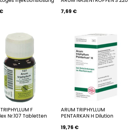
Loges Injektionslösung
ARUM NASENTROPFEN S 220
€
7,69
€
TRIPHYLLUM F
ARUM TRIPHYLLUM
ex Nr.107 Tabletten
PENTARKAN H Dilution
19,76
€