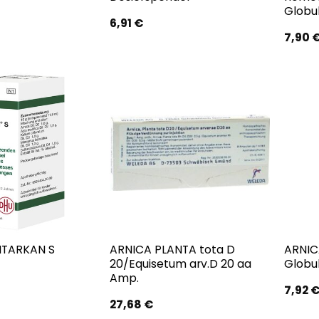
Globu
6,91
€
7,90
NTARKAN S
ARNICA PLANTA tota D
ARNIC
20/Equisetum arv.D 20 aa
Globul
Amp.
7,92
27,68
€