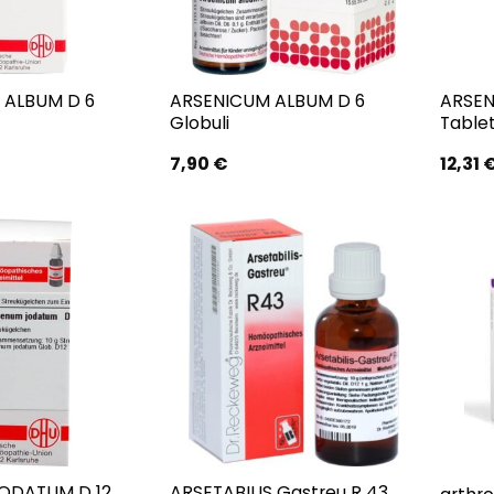
 ALBUM D 6
ARSENICUM ALBUM D 6
ARSEN
Globuli
Table
7,90
€
12,31
ODATUM D 12
ARSETABILIS Gastreu R 43