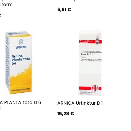
liform
6,91
€
€
A PLANTA tota D 6
ARNICA Urtinktur D 1
i
15,28
€
€