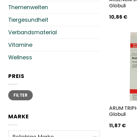
Globuli
Themenwelten
10,86
€
Tiergesundheit
Verbandsmaterial
Vitamine
Wellness
PREIS
Min.
Max.
FILTER
Preis
Preis
ARUM TRIPH
Globuli
MARKE
11,87
€