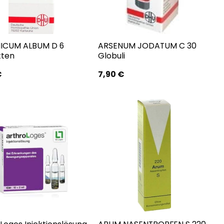
ICUM ALBUM D 6
ARSENUM JODATUM C 30
tten
Globuli
€
7,90
€