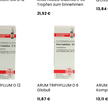
arthro
Tropfen zum Einnehmen
13,84
21,52
€
YLLUM D 12
ARUM TRIPHYLLUM D 6
ARUM 
Globuli
Kompl
11,87
€
13,11
€